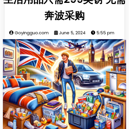
奔波采购
Goyingguo.com
June 5, 2024
5:55 pm