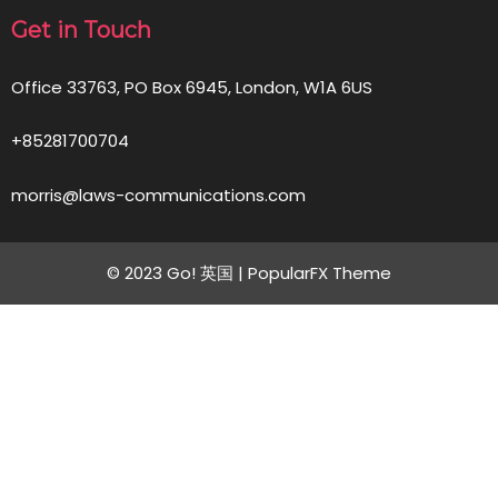
Get in Touch
Office 33763, PO Box 6945, London, W1A 6US
+85281700704
morris@laws-communications.com
© 2023 Go! 英国 |
PopularFX Theme
Contact
Us