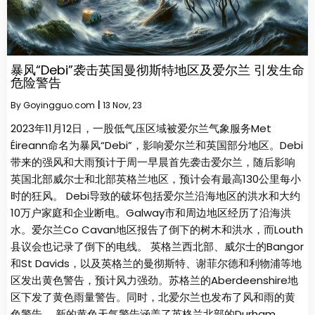
暴风“Debi”袭击英国曼彻斯特地区及爱尔兰 引发生命
危险警告
By
Goyingguo.com
|
13
Nov, 23
2023年11月12日，一股低气压区域被爱尔兰气象服务Met
Éireann命名为暴风“Debi”，影响爱尔兰和英国部分地区。Debi
带来的强风和大雨预计于周一早晨首先袭击爱尔兰，随后影响
英国北部威尔士和北部英格兰地区，预计会有最高130公里每小
时的狂风。 Debi导致的破坏包括爱尔兰沿海地区的洪水和大约
10万户家庭和企业断电。Galway市和周边地区经历了沿海洪
水。爱尔兰Co Cavan地区报告了倒下的树木和洪水，而Louth
县议会也记录了倒下的电线。 英格兰西北部、威尔士的Bangor
和St Davids，以及英格兰的曼彻斯特、谢菲尔德和利物浦等地
区发出黄色警告，预计风力强劲。苏格兰的Aberdeenshire地
区下发了黄色雨量警告。同时，北爱尔兰也发布了风和雨的黄
色警告。 新的黄色天气警告涵盖了英格兰北部的Durham、