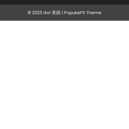
© 2023 Go! 英国 |
PopularFX Theme
Contact
Us