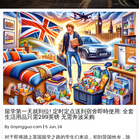
留学第一天就到位! 定时定点送到宿舍即時使用: 全套
生活用品只需299英镑 无需奔波采购
By
Goyingguo.com
|
5
Jun, 24
对于即将踏上英国留学之路的学生们来说，初到异国他乡，除