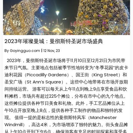
2023年璀璨曼城：曼彻斯特圣诞市场盛典
By
Goyingguo.com
|
12
Nov, 23
2023年，曼彻斯特圣诞市场将于11月10日至12月21日为市民带
来节日气氛。主要地点包括被季节性地转变为“冬季花园”的皮卡
迪利花园（Piccadilly Gardens）、国王街（King Street）和
圣安广场（St Ann’s Square）。这些中心地带将在市场开放期
间持续运营。 游客可以每天从上午11点到晚上9点享受食品和饮
料摊档，市场共有超过225个摊位，分布在市中心的九个地点。
这些摊位提供各种节日美食和礼物。此外，手工艺品摊位从上
午10点开放至晚上8点，提供各种手工制作的物品和独特的发
现。 值得一提的是标志性的曼彻斯特风车（Manchester
Windmill），高达4米，为市场增添了独特的魅力。街头食品摊
从上午10点开到下午6点，确保游客有充足的时间探索和享受多