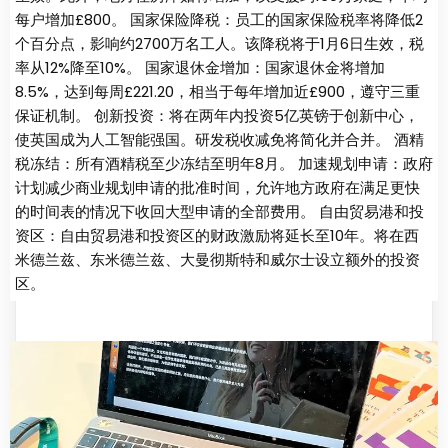
每户增加£800。 国家保险降税：员工的国家保险税率将降低2
个百分点，影响约2700万名工人。该降税将于1月6日生效，税
率从12%降至10%。 国家退休金增加：国家退休金将增加
8.5%，达到每周£221.20，相当于每年增加近£900，遵守三重
保证机制。 创新投资：将在两年内投资5亿英镑于创新中心，
使英国成为人工智能强国。研发税收减免将简化并合并。 酒精
税冻结：所有酒精税至少冻结至明年8月。 加速规划申请：政府
计划减少商业规划申请的批准时间，允许地方政府在满足更快
的时间表的情况下收回大型申请的全部费用。 自由贸易港和投
资区：自由贸易港和投资区的财政激励将延长至10年。将在西
米德兰兹、东米德兰兹、大曼彻斯特和威尔士设立额外的投资
区。