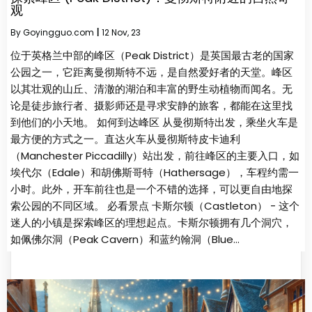
观
By
Goyingguo.com
|
12
Nov, 23
位于英格兰中部的峰区（Peak District）是英国最古老的国家
公园之一，它距离曼彻斯特不远，是自然爱好者的天堂。峰区
以其壮观的山丘、清澈的湖泊和丰富的野生动植物而闻名。无
论是徒步旅行者、摄影师还是寻求安静的旅客，都能在这里找
到他们的小天地。 如何到达峰区 从曼彻斯特出发，乘坐火车是
最方便的方式之一。直达火车从曼彻斯特皮卡迪利
（Manchester Piccadilly）站出发，前往峰区的主要入口，如
埃代尔（Edale）和胡佛斯哥特（Hathersage），车程约需一
小时。此外，开车前往也是一个不错的选择，可以更自由地探
索公园的不同区域。 必看景点 卡斯尔顿（Castleton） - 这个
迷人的小镇是探索峰区的理想起点。卡斯尔顿拥有几个洞穴，
如佩佛尔洞（Peak Cavern）和蓝约翰洞（Blue…